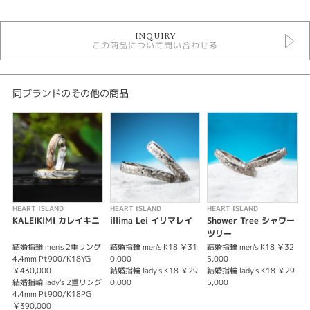
婚約指輪
INQUIRY
婚約指輪ゴージャス
この商品について問い合わせる
HEART ISLAND
紹介文
同ブランドのその他の商品
HEART ISLANDハートアイランド
大切な人との「夏の思い出」をこのリングに刻んで…
ふたりで訪れると幸せになれるといわれているハートの形をした島「ハート
アイランド」
そんなロマンティックなストーリーから 「ハートアイランド」が誕生しまし
た。
「相手を思いやる心」「心の絆」で おふたりがいつまでも固い絆で結ばれま
すように… という願いが込められています。
HEART ISLAND
HEART ISLAND
HEART ISLAND
H
作品には伝統の技術「彫り」が用いられた作品が多く、こだわりのリングを
KALEIKIMI カレイキニ
illima Lei イリマレイ
Shower Tree シャワー
手に出来ます。
ツリー
シンプルで手に取りやすい作品から、海・自然を感じる作品まで存在感溢れ
結婚指輪 men's 2重リング
結婚指輪 men's K18 ￥31
結婚指輪 men's K18 ￥32
結
る作品が満載です。
4.4mm Pt900/K18YG
0,000
5,000
￥
￥430,000
結婚指輪 lady's K18 ￥29
結婚指輪 lady's K18 ￥29
結
※価格は税込みになります。
結婚指輪 lady's 2重リング
0,000
5,000
￥
※価格にセンターダイヤは含まれません。
4.4mm Pt900/K18PG
￥390,000