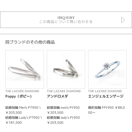
結婚指輪
INQUIRY
結婚指輪ゴージャス
この商品について問い合わせる
セットリングゴージャス
ラザールダイヤモンド 結婚指輪
テイスト
同ブランドのその他の商品
結婚指輪ゴージャス
性別
レディース
メンズ
THE LAZARE DIAMOND
THE LAZARE DIAMOND
THE LAZARE DIAMOND
T
デザインテイスト
Poppy（ポピー)
アンドロメダ
エンジェルエンゲージ
結婚指輪 ゴージャス
結婚指輪 Men's PT950 \
結婚指輪 men's Pt950
婚約指輪 FPt950 ￥88,0
婚
￥203,500
￥203,500
00～
0
結婚指輪 Lady's PT950 \
結婚指輪 lady's Pt950
紹介文
￥181,500
￥203,500
ラザールダイヤモンド IVY（アイヴィ）