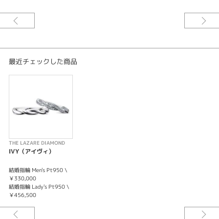
「永遠の愛」が花言葉のアイヴィは、立体的なフォルムがスタイリッシュな
結婚指輪。ダイヤモンドにプラチナを編みこんだような、繊細で立体的なハ
ーモニーの結婚指輪。婚約指輪とのセットで、さらにスタイリッシュになり
ます。
最近チェックした商品
THE LAZARE DIAMOND
IVY（アイヴィ）
結婚指輪 Men's Pt950 \
￥330,000
結婚指輪 Lady's Pt950 \
￥456,500